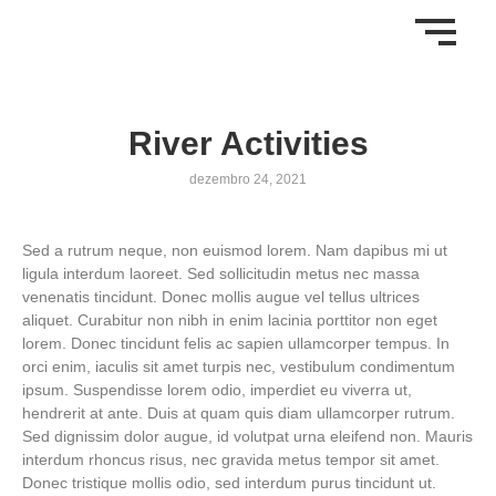
River Activities
dezembro 24, 2021
Sed a rutrum neque, non euismod lorem. Nam dapibus mi ut
ligula interdum laoreet. Sed sollicitudin metus nec massa
venenatis tincidunt. Donec mollis augue vel tellus ultrices
aliquet. Curabitur non nibh in enim lacinia porttitor non eget
lorem. Donec tincidunt felis ac sapien ullamcorper tempus. In
orci enim, iaculis sit amet turpis nec, vestibulum condimentum
ipsum. Suspendisse lorem odio, imperdiet eu viverra ut,
hendrerit at ante. Duis at quam quis diam ullamcorper rutrum.
Sed dignissim dolor augue, id volutpat urna eleifend non. Mauris
interdum rhoncus risus, nec gravida metus tempor sit amet.
Donec tristique mollis odio, sed interdum purus tincidunt ut.